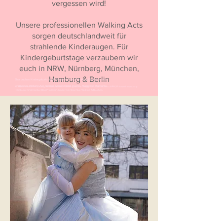
vergessen wird!
Unsere professionellen Walking Acts
sorgen deutschlandweit für
strahlende Kinderaugen. Für
Kindergeburtstage verzaubern wir
euch in NRW, Nürnberg, München,
Hamburg & Berlin
Elsa buchen Kindergeburtstag, Kindergeburtstag Nürnberg, Kinderanimation
Prinzessin, Walking Act buchen, Märchenland Events, Magische Momente
Kinderanimation Nürnberg, Kinderanimation Walking Act Nürnberg, Prinzessin buchen NRW, Prinzessinnenparty
Hamburg, Kindergeburtstag Prinzessin, Kindereventagentur, Walking Act buchen