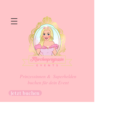
Prinzessinnen & Superhelden
buchen für dein Event
Jetzt buchen